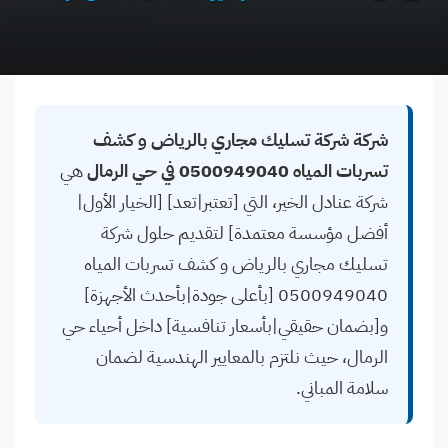
شركة شركة تسليك مجاري بالرياض و كشف
تسربات المياه 0500949040 في حي الرمال
هي
شركة عنادل الخير، التي [تعتبر|تعد] [الخيار الأول|
أفضل مؤسسة معتمدة] لتقديم حلول شركة
تسليك مجاري بالرياض و كشف تسربات المياه
0500949040 [بأعلى جودة|بأحدث الأجهزة]
و[بضمان حقيقي|بأسعار تنافسية] داخل أحياء حي
الرمال، حيث نلتزم بالمعايير الهندسية لضمان
سلامة المباني.