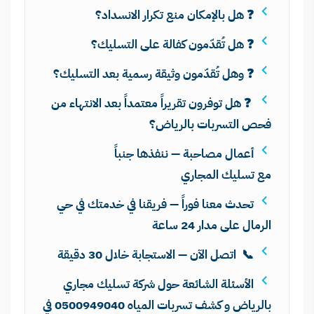
❓ هل بالإمكان منع تكرار الانسداد؟
❓ هل تُقدّمون كفالة على التسليك؟
❓ وهل تُقدّمون وثيقة رسمية بعد التسليك؟
❓ هل توفرون تقريراً معتمداً بعد الانتهاء من
فحص التسربات بالرياض؟
أعمال مصاحبة — ننفذها جنباً
مع تسليك المجاري
تحدث معنا فوراً — فريقنا في خدمتك في حي
الرمال على مدار 24 ساعة
📞 اتصل الآن — الاستجابة خلال 30 دقيقة
الأسئلة الشائعة حول شركة تسليك مجاري
بالرياض و كشف تسربات المياه 0500949040 في