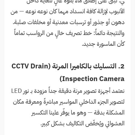
ي. تُبنى على إطلاق ماء بقوة عالٍ للغاية داخل
الأنبوب لإزالة كافة انسداد مهما كان نوعه نوعه — من
دهون أو جذور أو ترسبات معدنية أو مخلفات صلبة.
والنتيجة دائماً: خط تصريف خالٍ من الرواسب تماماً
كأن الماسورة جديد.
2. التسليك بالكاميرا المرنة (CCTV Drain
Inspection Camera)
نعتمد أجهزة تصوير مرنة دقيقة جداً مزودة بـ نور LED
لتصوير الجزء الداخلي المواسير مباشرةً ومعرفة مكان
المشكلة بدقة — وهو ما يوفّر علينا التكسير
العشوائي ويُخفّض التكاليف بشكل كبير.