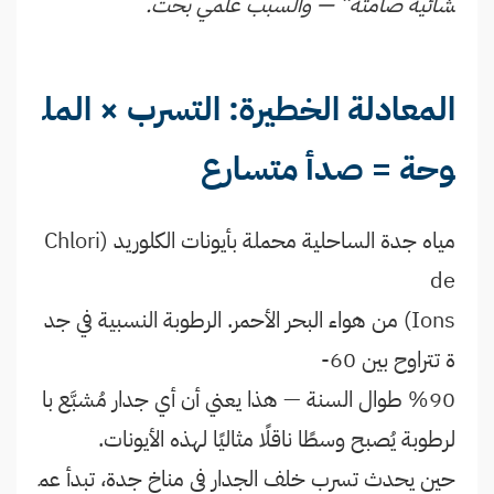
شائية صامتة” — والسبب علمي بحت.
المعادلة الخطيرة: التسرب × المل
وحة = صدأ متسارع
مياه جدة الساحلية محملة بأيونات الكلوريد (Chlori
de
Ions) من هواء البحر الأحمر. الرطوبة النسبية في جد
ة تتراوح بين 60-
90% طوال السنة — هذا يعني أن أي جدار مُشبَّع با
لرطوبة يُصبح وسطًا ناقلًا مثاليًا لهذه الأيونات.
حين يحدث تسرب خلف الجدار في مناخ جدة، تبدأ عم