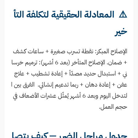
⚠️ المعادلة الحقيقية لتكلفة التأ
خير
الإصلاح المبكر: نقطة تسرب صغيرة + ساعات كشف
+ ضمان. الإصلاح المتأخر (بعد 6 أشهر): ترميم خرسا
ني + استبدال حديد مصدّأ + إعادة تشطيب + علاج
عفن + إعادة دهان + ربما تدعيم إنشائي. الفرق بين ا
لتدخل اليوم وبعد 6 أشهر يُمثّل عشرات الأضعاف في
حجم العمل.
جدول مراحل الضرر — كيف يتصا