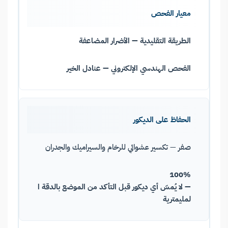
معيار الفحص
الطريقة التقليدية — الأضرار المضاعفة
الفحص الهندسي الإلكتروني — عنادل الخير
الحفاظ على الديكور
صفر — تكسير عشوائي للرخام والسيراميك والجدران
100%
— لا يُمسّ أي ديكور قبل التأكد من الموضع بالدقة ا
لمليمترية