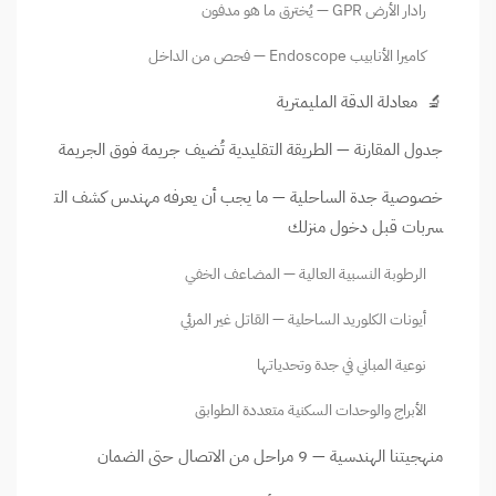
رادار الأرض GPR — يُخترق ما هو مدفون
كاميرا الأنابيب Endoscope — فحص من الداخل
🔬 معادلة الدقة المليمترية
جدول المقارنة — الطريقة التقليدية تُضيف جريمة فوق الجريمة
خصوصية جدة الساحلية — ما يجب أن يعرفه مهندس كشف الت
سربات قبل دخول منزلك
الرطوبة النسبية العالية — المضاعف الخفي
أيونات الكلوريد الساحلية — القاتل غير المرئي
نوعية المباني في جدة وتحدياتها
الأبراج والوحدات السكنية متعددة الطوابق
منهجيتنا الهندسية — 9 مراحل من الاتصال حتى الضمان