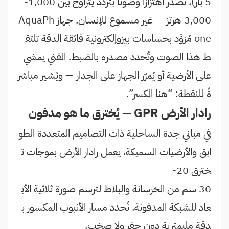
5 بار)، تُصدر اهتزازًا وصوتًا بتردد يتراوح بين 1,000-
3,000 هرتز — غير مسموع للإنسان. جهاز AquaPh
one مُزوَّد بحساسات بيزوإلكترونية فائقة الدقة تلتق
ط هذا الصوت وتُحدد مصدره بالضبط. الفني يمشي
على الأرضية أو يُمرّر الجهاز على الجدار — ويُشير مباشر
ةً للنقطة: “هنا الكسر”.
رادار الأرض GPR — يُخترق ما هو مدفون
في مباني جدة الساحلية ذات التصاميم المتعددة الطو
ابق والأرضيات السميكة، يعمل رادار الأرض بموجات ت
خترق 20-
30 سم من الخرسانة والبلاط لترسم صورة ثلاثية الأب
عاد للشبكة المدفونة. نُحدد مسار الأنبوب المكسور ب
دقة مليمترية دون حفر ولا صخب.