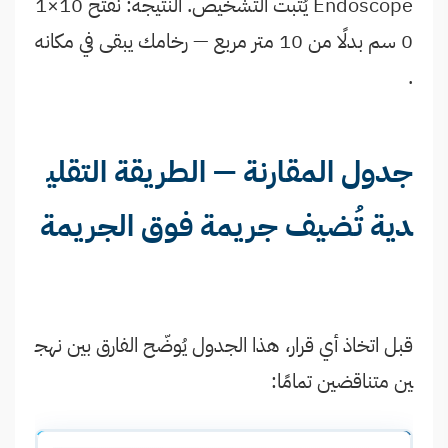
Endoscope يُثبت التشخيص. النتيجة: نفتح 10×1
0 سم بدلًا من 10 متر مربع — رخامك يبقى في مكانه
.
جدول المقارنة — الطريقة التقلي
دية تُضيف جريمة فوق الجريمة
قبل اتخاذ أي قرار، هذا الجدول يُوضّح الفارق بين نهج
ين متناقضين تمامًا: