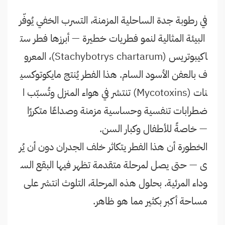
في رطوبة جدة الساحلية المزمنة، التسرب الخفي يُوفّر
البيئة المثالية لنمو فطريات خطيرة — أبرزها فطر ست
اكيبوتريس (Stachybotrys chartarum)، المعرو
ف بالعفن الأسود السام. هذا الفطر يُنتج مايكوتوكسي
نات (Mycotoxins) تنتشر في هواء المنزل وتُسبّب ا
ضطرابات تنفسية وحساسية مزمنة وصداعًا متكررًا
— خاصةً للأطفال وكبار السن.
الخطورة أن هذا الفطر يتكاثر خلف الجدران دون أن يُر
ى — حتى يصل لمرحلة متقدمة تظهر فيها البقع الس
وداء المرئية. بحلول هذه المرحلة، التلوث انتشر على
مساحة أكبر بكثير مما هو ظاهر.