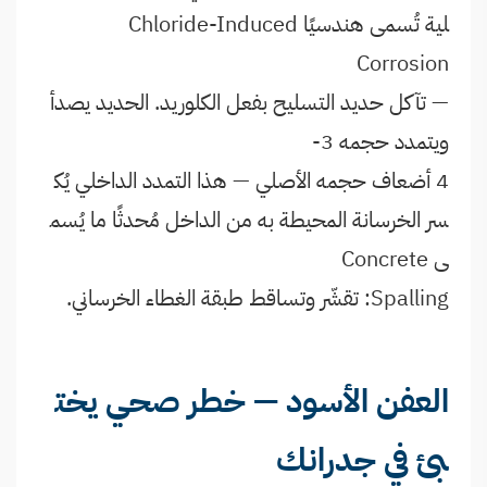
لية تُسمى هندسيًا Chloride-Induced
Corrosion
— تآكل حديد التسليح بفعل الكلوريد. الحديد يصدأ
ويتمدد حجمه 3-
4 أضعاف حجمه الأصلي — هذا التمدد الداخلي يُك
سر الخرسانة المحيطة به من الداخل مُحدثًا ما يُسم
ى Concrete
Spalling: تقشّر وتساقط طبقة الغطاء الخرساني.
العفن الأسود — خطر صحي يخت
بئ في جدرانك