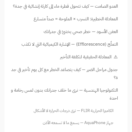
العدو الصامت — كيف تتحول قطرة ماء إلى كارثة إنشائية في جدة؟
المعادلة الخطيرة: التسرب × الملوحة = صدأ متسارع
العفن الأسود — خطر صحي يختبئ في جدرانك
التملّح (Efflorescence) — الإشارة الكيميائية التي لا تكذب
⚠️ المعادلة الحقيقية لتكلفة التأخير
جدول مراحل الضرر — كيف يتصاعد الخطر مع كل يوم تأخير في جد
ة؟
التكنولوجيا الهندسية — نرى ما خلف جدرانك بدون لمس رخامة و
احدة
الكاميرا الحرارية FLIR — ترى درجات الحرارة لا الأشكال
جهاز AquaPhone — يسمع ما لا تسمعه الأذن