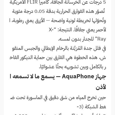
5 درجات عن الخرسانة الجافة. كاميرا FLIR الأمريكية
تُصوّر هذه الفوارق الحرارية بدقة 0.05 درجة مئوية
وتُحوّلها لخريطة لونية واضحة — الأزرق يعني رطوبة، ا
لأحمر يعني جفافًا. النتيجة: “X-
Ray” للجدار بدون لمسه.
في فلل جدة المُزيَّنة بالرخام الإيطالي والجبس المنقو
ش، هذه الخطوة هي الفارق بين حماية الديكور الفاخ
ر بالكامل وبين تشويهه بحثًا عشوائيًا.
جهاز AquaPhone — يسمع ما لا تسمعه ا
لأذن
حين تخرج المياه من شق دقيق في الماسورة تحت ض
غط الشبكة (3-