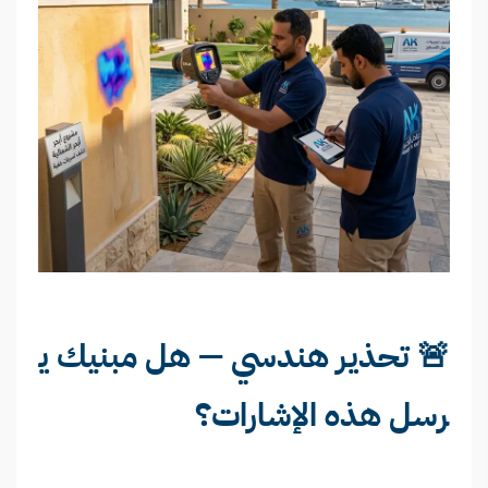
🚨 تحذير هندسي — هل مبنيك ي
رسل هذه الإشارات؟