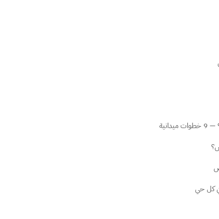
ض
انية
اض؟
اض
في كل حي