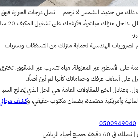
لك من جديد. الشمس لا ترحم — تصل درجات الحرارة فوق ا
لسطح لأكثر من 70°C، وهذه الحرارة تتسلل لداخل منزلك مباشرةً، فتُرغمك على تشغيل المكيف 20 سا
هر.
الضروريات الهندسية لحماية منزلك من التشققات وتسربات
 رحمة على الأسطح غير المعزولة. مياه تتسرب عبر الشقوق، تخترق
زل على أسقف غرفك وحماماتك كأنها لم تُبنَ أصلًا.
 وعنادل الخير للمقاولات العامة هي الحل الذي يُعالج السب
لمانية وأمريكية معتمدة، بضمان مكتوب حقيقي، و
كشف مجاني
0500949040
جميع أحياء الرياض