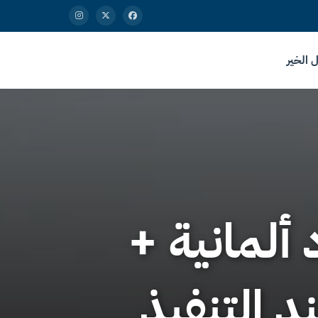
 الخير
ألمانية +
 التنفيذ