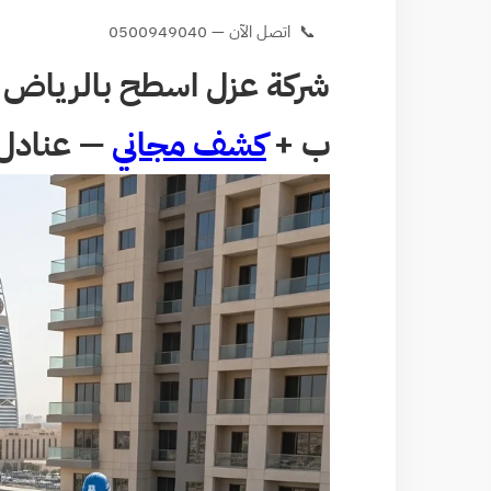
📞 اتصل الآن — 0500949040
شركة عزل اسطح بالرياض | 
ب +
كشف مجاني
— عنادل 