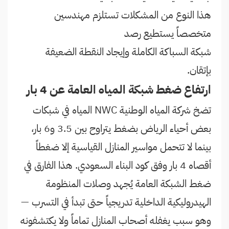
هذا النوع من المشكلات تستلزم مهندسين
متخصصاً يستطيع رصد
شبكة السباكة الكاملة وإيجاد النقطة الضعيفة
بإتقان.
ارتفاع ضغط شبكة المياه العامة عن 4 بار
تضخ شركة المياه الوطنية NWC المياه في شبكات
بعض أحياء الرياض بضغط يتراوح بين 3.5 و6 بار،
بينما لا تتحمل مواسير المنازل القياسية إلا ضغطاً
أقصاه 4 بار وفق كود البناء السعودي. هذا الفارق في
ضغط الشبكة العامة يُجهد وصلات المنظومة
الهيدروليكية الداخلية تدريجياً حتى تبدأ في التسرب —
وهو سبب يغفله أصحاب المنازل تماماً ولا يكتشفونه