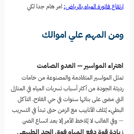
ارتفاع فاتورة المياه بالرياض:
امر هام جدا لكي
ومن
المهم
علي اموالك
اهتراء المواسير — العدو الصامت
تمثل المواسير المتقادمة والمصنوعة من خامات
رديئة الجودة من أكثر أسباب تسربات المياه في المنازل
التي مضى على بنائها سنوات في حي الفلاح. التآكل
البطيء يُتلف الأنابيب مع الزمن حتى تبدأ في التسريب
— وفي الغالب لا يُلاحَظ الأمر إلا بعد اتساع الضرر.
زيادة قوة دفع المياه فوق الحد الطبيعي