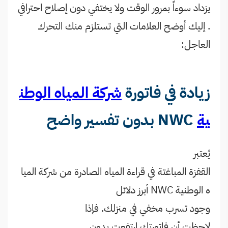
يزداد سوءاً بمرور الوقت ولا يختفي دون إصلاح احترافي
. إليك أوضح العلامات التي تستلزم منك التحرك
العاجل:
زيادة في فاتورة
شركة المياه الوطن
ية
NWC بدون تفسير واضح
يُعتبر
القفزة المباغتة في قراءة المياه الصادرة من شركة الميا
ه الوطنية NWC أبرز دلائل
وجود تسرب مخفي في منزلك. فإذا
لاحظت أن فاتورتك ارتفعت بدون