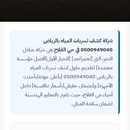
شركة كشف تسربات المياه بالرياض
0500949040 في حي الفلاح
هي شركة عنادل
الخير، التي [تعتبر|تعد] [الخيار الأول|أفضل مؤسسة
معتمدة] لتقديم حلول كشف تسربات المياه
بالرياض 0500949040 [بأعلى جودة|بأحدث
الأجهزة] و[بضمان حقيقي|بأسعار تنافسية] داخل
أحياء حي الفلاح، حيث نلتزم بالمعايير الهندسية
لضمان سلامة المباني.