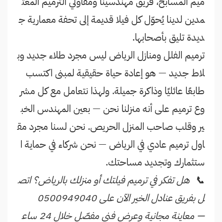
ميم المسابح، فريق مهندسينا ومقاولي الترميم المعت
مدين لدينا يُحوّل كل فيلا قديمة إلى تحفة معمارية ج
ديدة تليق بأصحابها.
ترميم الفلل ومنازل الرياض ليس مجرد طلاء جديد وب
لاط جديد — هو إعادة حياة حقيقية لمبنى اكتسب
طابعًا عائليًا وذاكرة جميلة. ولهذا نتعامل مع كل مشر
وع ترميم على أنه منزلنا نحن — بعين المهندس الخب
ير وقلب صاحب المنزل الحريص. نحن لسنا مجرد مق
اول ترميم عادي في الرياض — نحن شركاء في حماية ا
ستثمارك وتجديد مساحتك.
📞 هل تفكر في ترميم فيلتك أو منزلك بالرياض؟ اتص
ل بفريق عنادل الخير الآن على 0500949040
— معاينة مجانية وعرض فني مفصّل خلال 24 ساع