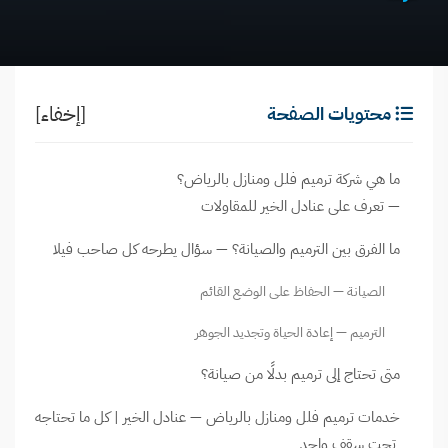
[إخفاء]
محتويات الصفحة
ما هي شركة ترميم فلل ومنازل بالرياض؟
— تعرف على عنادل الخير للمقاولات
ما الفرق بين الترميم والصيانة؟ — سؤال يطرحه كل صاحب فيلا
الصيانة — الحفاظ على الوضع القائم
الترميم — إعادة الحياة وتجديد الجوهر
متى تحتاج إلى ترميم بدلًا من صيانة؟
خدمات ترميم فلل ومنازل بالرياض — عنادل الخير | كل ما تحتاجه
تحت سقف واحد