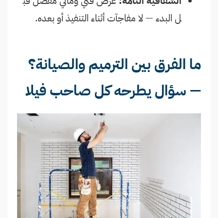
الشفافية التامة:
عرض فني ومالي مفصّل قب
ل البدء — لا مفاجآت أثناء التنفيذ أو بعده.
ما الفرق بين الترميم والصيانة؟
— سؤال يطرحه كل صاحب فيلا