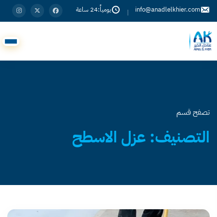
info@anadlelkhier.com
يومياً:24 ساعة
|
تصفح قسم
التصنيف:
عزل الاسطح